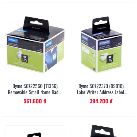
Dymo S0722560 (11356),
Dymo S0722370 (99010),
Removable Small Name Badge
LabelWriter Address Labels
Labels 89mm X 41mm X 300
89mm X 28mm X 260 Labels -
561.600 đ
394.200 đ
Labels - Black On White
Black On White