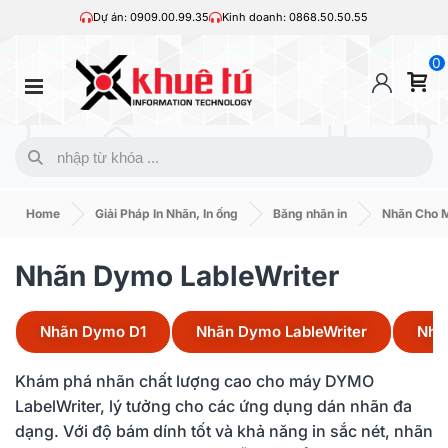
Dự án: 0909.00.99.35
Kinh doanh: 0868.50.50.55
0
Home
Giải Pháp In Nhãn, In ống
Băng nhãn in
Nhãn Cho 
Nhãn Dymo LableWriter
Nhãn Dymo D1
Nhãn Dymo LableWriter
Nhã
Khám phá nhãn chất lượng cao cho máy DYMO
LabelWriter, lý tưởng cho các ứng dụng dán nhãn đa
dạng. Với độ bám dính tốt và khả năng in sắc nét, nhãn