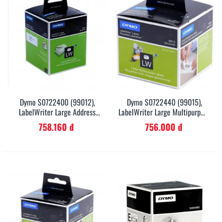
Dymo S0722400 (99012),
Dymo S0722440 (99015),
LabelWriter Large Address
LabelWriter Large Multipurpose
Labels 89mm X 36mm X 520
Labels 54mm X 70mm X 320
758.160 đ
756.000 đ
Labels - Black On White
Labels - Black On White