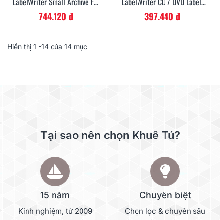
LabelWriter Small Archive File
LabelWriter CD / DVD Labels
Labels 38mm X 190mm X 110
57mm X 169 Labels - Black On
744.120 đ
397.440 đ
Labels - Black On White
White
Hiển thị
1
-14 của 14 mục
Tại sao nên chọn Khuê Tú?
15 năm
Chuyên biệt
Kinh nghiệm, từ 2009
Chọn lọc & chuyên sâu