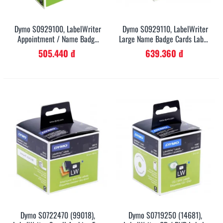
Dymo S0929100, LabelWriter
Dymo S0929110, LabelWriter
Appointment / Name Badge
Large Name Badge Cards Labels
Cards Labels 51mm X 89mm X
106mm X 62mm X 250 Labels
505.440 đ
639.360 đ
300 Labels - Black On White
- Black On White
Dymo S0722470 (99018),
Dymo S0719250 (14681),