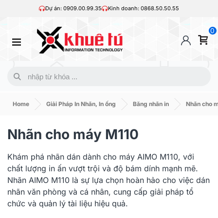
Dự án: 0909.00.99.35
Kinh doanh: 0868.50.50.55
0
Home
Giải Pháp In Nhãn, In ống
Băng nhãn in
Nhãn cho 
Nhãn cho máy M110
Khám phá nhãn dán dành cho máy AIMO M110, với
chất lượng in ấn vượt trội và độ bám dính mạnh mẽ.
Nhãn AIMO M110 là sự lựa chọn hoàn hảo cho việc dán
nhãn văn phòng và cá nhân, cung cấp giải pháp tổ
chức và quản lý tài liệu hiệu quả.