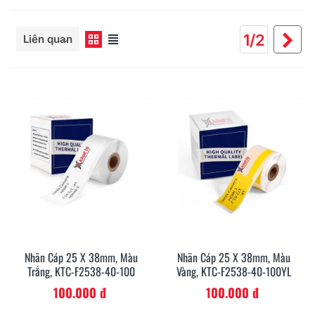
Đọc thêm
Ti
1/2
Liên quan
th
Nhãn Cáp 25 X 38mm, Màu
Nhãn Cáp 25 X 38mm, Màu
Trắng, KTC-F2538-40-100
Vàng, KTC-F2538-40-100YL
100.000 đ
100.000 đ