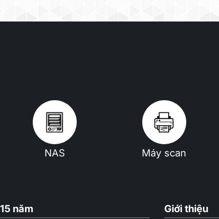
Scheduled Power On/Off
Power Supply Unit / Adapter
AC Input Power Voltage
Power Frequency
Power Consumption*
British Thermal Unit
NAS
Máy scan
Redundant Power Supply (for xs+ and RP model)
15 năm
Giới thiệu
Environment Temperature