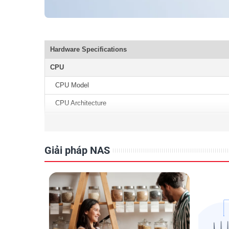
Hardware Specifications
CPU
CPU Model
CPU Architecture
CPU Frequency
Hardware Encryption Engine (AES-NI)
Giải pháp NAS
Memory
System Memory
Memory Module Pre-installed
Total Memory Slots
Memory Expandable up to