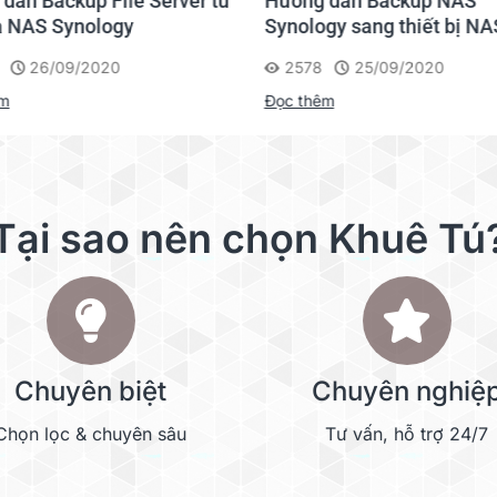
dẫn Backup File Server từ
Hướng dẫn Backup NAS
44 mm x 430.5 mm x 457.5 mm
a NAS Synology
Synology sang thiết bị NA
44 mm x 430.5 mm x 591.8 mm (for RP model)
26/09/2020
2578
25/09/2020
6.73 kg
êm
Đọc thêm
9.36 kg (for RP model)
4 (with Link Aggregation / Failover support)
Tại sao nên chọn Khuê Tú
40 mm x 40 mm x 3 pcs
Cool Mode
Quiet Mode
Chuyên biệt
Chuyên nghiệ
Chọn lọc & chuyên sâu
Tư vấn, hỗ trợ 24/7
25.3 dB(A)
52.8 dB(A) (for RP model)