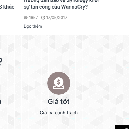
Hướng dẫn bảo vệ Synology khỏi
Rút ngắn
S khác
sự tấn công của WannaCry?
lượng tr
1657
17/05/2017
1681
Đọc thêm
Đọc thêm
?
p
Giá tốt
Giá cả cạnh tranh