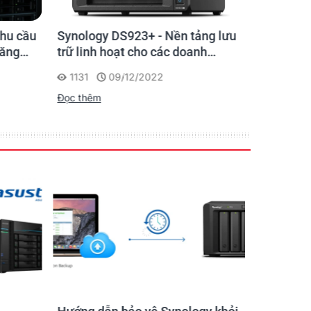
nhu cầu
Synology DS923+ - Nền tảng lưu
Synolog
tăng
trữ linh hoạt cho các doanh
Giải pháp
nghiệp nhỏ và văn phòng gia
tin cậy c
1131
09/12/2022
954
đình
nhánh ở 
Đọc thêm
Đọc thêm
ter.