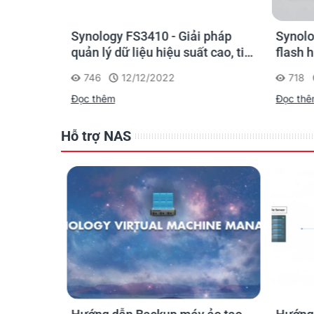
USB 3.0 Port
 chủ lưu
Synology FS3410 - Giải pháp
Synolo
eSATA Port
iết bị, có
quản lý dữ liệu hiệu suất cao, tiết
flash 
File System
g dụng
kiệm chi phí cho doanh nghiệp
doanh 
746
12/12/2022
718
vừa và nhỏ
Internal Drives
Đọc thêm
Đọc th
Hỗ trợ NAS
External Drives
Notes
Appearance