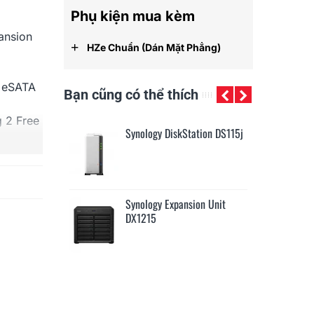
Phụ kiện mua kèm
ansion
+
HZe Chuẩn (dán Mặt Phẳng)
,
eSATA
Bạn cũng có thể thích
g 2 Free
kStation DS115j
Synology DiskStation
Sy
DS2415+
Mo
ansion Unit
Synology DataStation EDS14
Sy
Mo