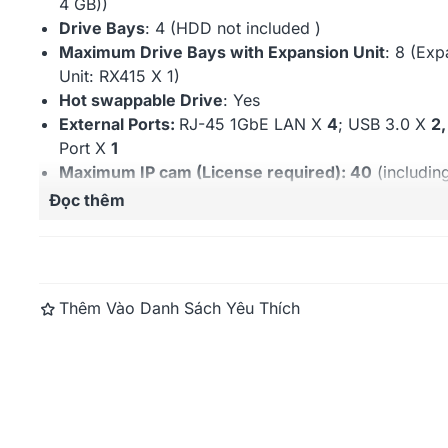
4 GB)
)
Drive Bays
: 4 (HDD not included )
Maximum Drive Bays with Expansion Unit
: 8 (Exp
Unit: RX415 X 1)
Hot swappable Drive
: Yes
External Ports:
RJ-45 1GbE LAN X
4
; USB 3.0 X
2
Port X
1
Maximum IP cam (License required): 40
(includin
Synology Expansion Unit
Synology Dis
License)
Đọc thêm
RX418
Warranty:
3 years
Synology RackStation
Synology Exp
Thêm Vào Danh Sách Yêu Thích
RS815RP+
DX1215