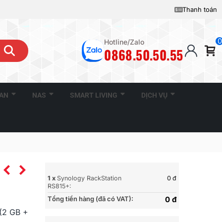
Thanh toán
0
Hotline/Zalo
0868.50.50.55
CAN
NAS
SMART LIVING
DỊCH VỤ
1 x
Synology RackStation
0 đ
RS815+:
Tổng tiền hàng (đã có VAT):
0 đ
(2 GB +