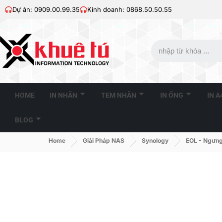
Dự án: 0909.00.99.35
Kinh doanh: 0868.50.50.55
HOME
IN NHÃN
TEM NHÃN
IN ỐNG
IN 
BLOG
Home
Giải Pháp NAS
Synology
EOL - Ngưng