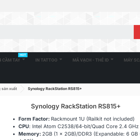
HOT
A4 CẦM TAY
IN TATTOO
MÃ VẠCH - THẺ ID
MÁY S
 sản xuất
Synology RackStation RS815+
Synology RackStation RS815+
Form Factor:
Rackmount 1U (
Railkit not included)
CPU
: Intel Atom C2538/64-bit/Quad Core 2.4 GHz
Memory:
2GB (1 x 2GB)/DDR3 (Expandable:
6 GB 