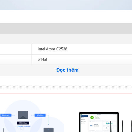
Intel Atom C2538
64-bit
Đọc thêm
Quad Core 2.4 GHz
2 GB DDR3
2 GB x 1
2
6 GB (2 GB + 4 GB)