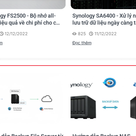
2
gy FS2500 - Bộ nhớ all-
Synology SA6400 - Xử lý 
1
hiệu quả về chi phí cho các
lưu trữ dữ liệu ngày càng 
nghiệp vừa và nhỏ
một cách dễ dàng
12/12/2022
825
11/12/2022
Btrfs
êm
Đọc thêm
EXT4
Btrfs
EXT4
EXT3
FAT
NTFS
HFS+
exFAT*
exFAT Access is purchased separately in Package Cen